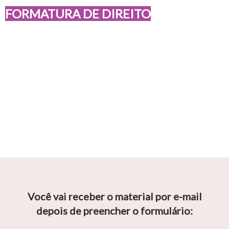
FORMATURA DE DIREITO
[Guia Completo]
para organizar a sua
formatura: da
arrecadação à festa
Você vai receber o material por e-mail
depois de preencher o formulário: