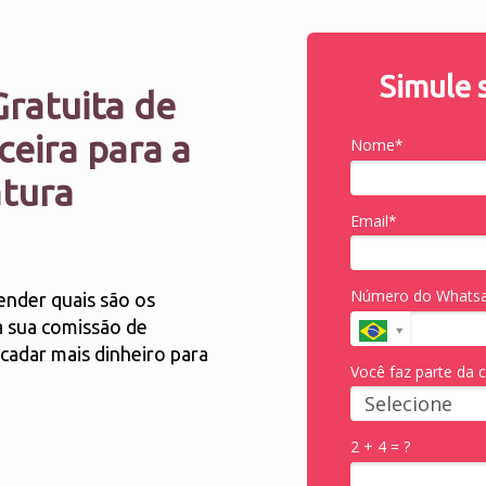
Simule 
ratuita de
ceira para a
Nome*
atura
Email*
Número do Whats
ender quais são os
a sua comissão de
adar mais dinheiro para
Você faz parte da
2 + 4 = ?