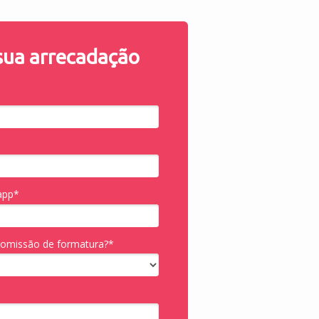
sua arrecadação
app*
 comissão de formatura?*